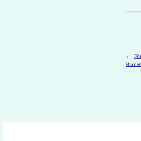
←
Fö
Barnet