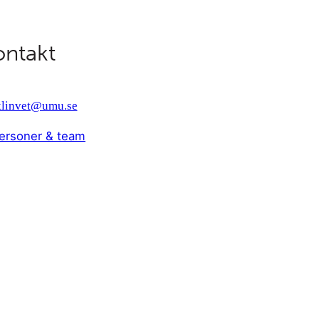
ontakt
.klinvet@umu.se
ersoner & team