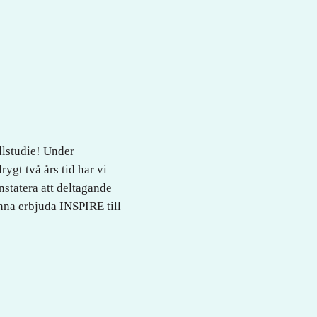
ollstudie! Under
ygt två års tid har vi
nstatera att deltagande
nna erbjuda INSPIRE till