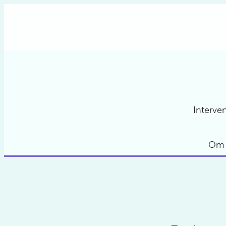
Hoppa
till
innehåll
Interve
Om