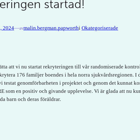
eringen startad!
, 2024
—
malin.bergman.papworth
i
Okategoriserade
av
ätta att vi nu startat rekryteringen till vår randomiserade kontr
rytera 176 familjer boendes i hela norra sjukvårdsregionen. I dr
r vi testat genomförbarheten i projektet och genom det kunnat ko
E som en positiv och givande upplevelse. Vi är glada att nu ku
dda barn och deras föräldrar.