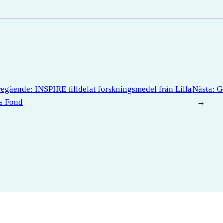
regående:
INSPIRE tilldelat forskningsmedel från Lilla
Nästa:
G
s Fond
→